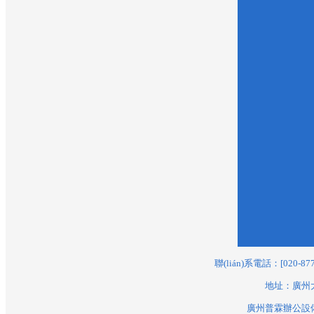
廣州東南西環(huán)高
速公路營運管理有限公
司
廣州番禺維華音響有限
公司
廣州鋼鐵企業(yè)集團有
限公司
廣州鋼鐵股份有限公司
廣州港集團有限公司黃
埔港務公司
廣州港集團有限公司
廣州港集團新沙港務有
限公司
聯(lián)系電話：[020-877
廣州港集團有限公司西
地址：廣州大
基港務公司
廣州普霖辦公
廣州港集團有限公司黃