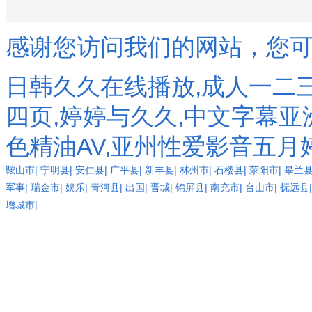
埔港務分公司
廣州港鐵路分公司
感谢您访问我们的网站，您
廣州港務局新港港務公
司
日韩久久在线播放,成人一二
廣州港新港港務公司
四页,婷婷与久久,中文字幕亚
廣州港洲頭咀港務公司
廣州高力電池有限公司
色精油AV,亚州性爱影音五月
廣州廣電房地產(chǎn)開
鞍山市
|
宁明县
|
安仁县
|
广平县
|
新丰县
|
林州市
|
石楼县
|
荥阳市
|
皋兰
發(fā)有限公司
军事
|
瑞金市
|
娱乐
|
青河县
|
出国
|
晋城
|
锦屏县
|
南充市
|
台山市
|
抚远县
廣州廣鋼集團金業(yè)有
增城市
|
限公司
廣州廣集團金興物資供
應有限公司
廣州廣日電梯工為表限
公司
廣州航標處廣州航海